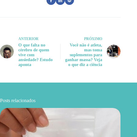
ANTERIOR
PRÓXIMO
O que falta no
Você não é atleta,
cérebro de quem
mas toma
vive com
suplementos para
ansiedade? Estudo
ganhar massa? Veja
aponta
o que diz a ciência
Posts relacionados