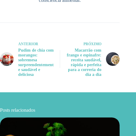
consciência alimentar.
ANTERIOR
PRÓXIMO
Pudim de chia com
Macarrão com
morangos:
frango e espinafre:
sobremesa
receita saudável,
surpreendentement
rápida e perfeita
e saudável e
para a correria do
deliciosa
dia a dia
Posts relacionados