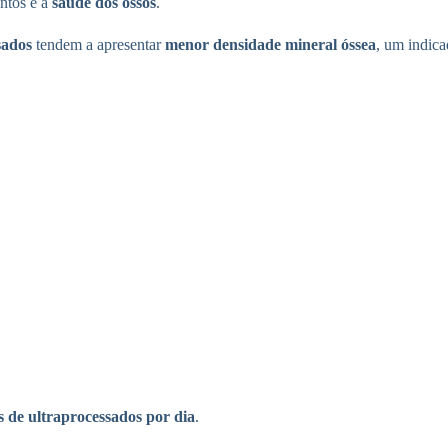
entos e a
saúde dos ossos
.
sados
tendem a apresentar
menor densidade mineral óssea
, um indica
s de ultraprocessados por dia
.