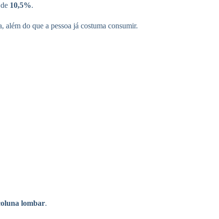
 de
10,5%
.
da, além do que a pessoa já costuma consumir.
coluna lombar
.