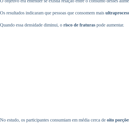
O objetivo era entender se existia relação entre o consumo desses alim
Os resultados indicaram que pessoas que consomem mais
ultraproces
Quando essa densidade diminui, o
risco de fraturas
pode aumentar.
No estudo, os participantes consumiam em média cerca de
oito porçõe