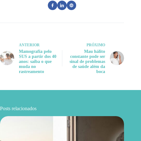
ANTERIOR
PRÓXIMO
Mamografia pelo
Mau hálito
SUS a partir dos 40
constante pode ser
anos: saiba o que
sinal de problemas
muda no
de saúde além da
rastreamento
boca
Posts relacionados