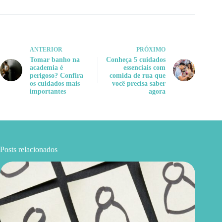
ANTERIOR
PRÓXIMO
Tomar banho na
Conheça 5 cuidados
academia é
essenciais com
perigoso? Confira
comida de rua que
os cuidados mais
você precisa saber
importantes
agora
Posts relacionados