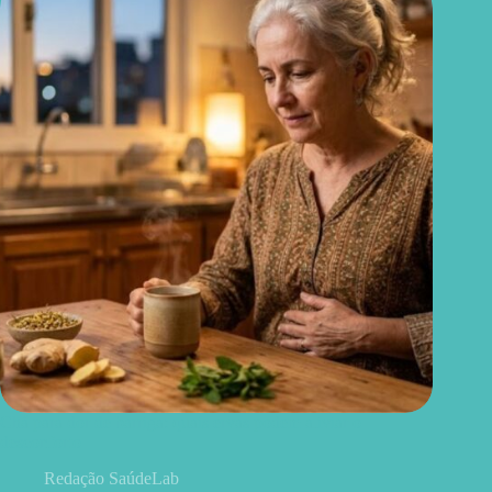
Chá para dor de barriga: quais ervas podem aliviar o
desconforto
Redação SaúdeLab