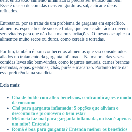
dele, então todo alimento inflamatório precisa ser evitado também.
Esse é o caso de comidas ricas em gorduras, sal, açúcar e óleos
refinados.
Entretanto, por se tratar de um problema de garganta em específico,
alimentos, especialmente sucos e frutas, que tem caráter ácido devem
ser evitados para que não haja maiores irritações. O mesmo se aplica à
alimentos muito secos ou duros, como cereais e torradas.
Por fim, também é bom conhecer os alimentos que são considerados
aliados no tratamento da garganta inflamada. Na maioria das vezes,
comidas leves são bem-vindas, como iogurtes naturais, carnes brancas
desfiadas, sopas, gelatinas, chás, purês e macarrão. Portanto tente dar
essa preferência na sua dieta.
Leia mais:
Chá de boldo com alho: benefícios, contraindicações e modo
de consumo
Chá para garganta inflamada: 5 opções que aliviam o
desconforto e promovem o bem-estar
Melancia faz mal para garganta inflamada, ou isso é apenas
um mito? Entenda
Romã é boa para garganta? Entenda melhor os benefícios