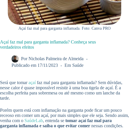
Açaí faz mal para garganta inflamada. Foto: Canva PRO
Açaí faz mal para garganta inflamada? Conheça seus
verdadeiros efeitos
Por
Nicholas Palmeira de Almeida
Publicado em
17/11/2023
Em
Saúde
Será que tomar
açaí
faz mal para garganta inflamada? Sem dúvidas,
nesse calor é quase impossível resistir à uma boa tigela de açaí. É a
escolha perfeita para sobremesa ou até mesmo como um lanche da
tarde.
Porém quem está com inflamação na garganta pode ficar um pouco
receoso em comer um açaí, por mais simples que ele seja. Sendo assim,
venha com o
SaúdeLab
, entenda se
tomar açaí faz mal para
garganta inflamada e saiba o que evitar comer
nessas condições.