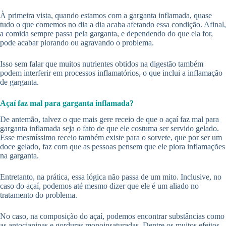
À primeira vista, quando estamos com a garganta inflamada, quase
tudo o que comemos no dia a dia acaba afetando essa condição. Afinal,
a comida sempre passa pela garganta, e dependendo do que ela for,
pode acabar piorando ou agravando o problema.
Isso sem falar que muitos nutrientes obtidos na digestão também
podem interferir em processos inflamatórios, o que inclui a inflamação
de garganta.
Açaí faz mal para garganta inflamada?
De antemão, talvez o que mais gere receio de que o açaí faz mal para
garganta inflamada seja o fato de que ele costuma ser servido gelado.
Esse mesmíssimo receio também existe para o sorvete, que por ser um
doce gelado, faz com que as pessoas pensem que ele piora inflamações
na garganta.
Entretanto, na prática, essa lógica não passa de um mito. Inclusive, no
caso do açaí, podemos até mesmo dizer que ele é um aliado no
tratamento do problema.
No caso, na composição do açaí, podemos encontrar substâncias como
as antocianinas e gorduras monoinsaturadas. Dentre os muitos efeitos