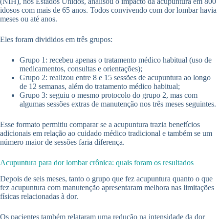
(NIH), nos Estados Unidos, analisou o impacto da acupuntura em 800
idosos com mais de 65 anos. Todos convivendo com dor lombar havia
meses ou até anos.
Eles foram divididos em três grupos:
Grupo 1: recebeu apenas o tratamento médico habitual (uso de
medicamentos, consultas e orientações);
Grupo 2: realizou entre 8 e 15 sessões de acupuntura ao longo
de 12 semanas, além do tratamento médico habitual;
Grupo 3: seguiu o mesmo protocolo do grupo 2, mas com
algumas sessões extras de manutenção nos três meses seguintes.
Esse formato permitiu comparar se a acupuntura trazia benefícios
adicionais em relação ao cuidado médico tradicional e também se um
número maior de sessões faria diferença.
Acupuntura para dor lombar crônica: quais foram os resultados
Depois de seis meses, tanto o grupo que fez acupuntura quanto o que
fez acupuntura com manutenção apresentaram melhora nas limitações
físicas relacionadas à dor.
Os pacientes também relataram uma redução na intensidade da dor