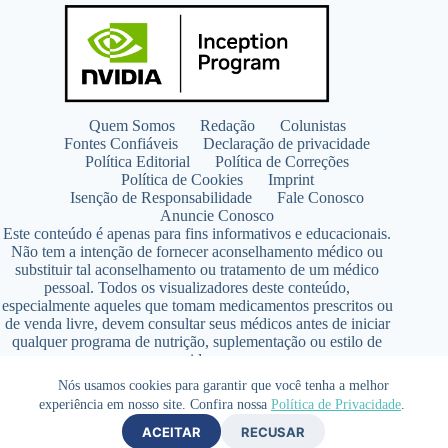
Quem Somos
Redação
Colunistas
Fontes Confiáveis
Declaração de privacidade
Política Editorial
Política de Correções
Política de Cookies
Imprint
Isenção de Responsabilidade
Fale Conosco
Anuncie Conosco
Este conteúdo é apenas para fins informativos e educacionais.
Não tem a intenção de fornecer aconselhamento médico ou
substituir tal aconselhamento ou tratamento de um médico
pessoal. Todos os visualizadores deste conteúdo,
especialmente aqueles que tomam medicamentos prescritos ou
de venda livre, devem consultar seus médicos antes de iniciar
qualquer programa de nutrição, suplementação ou estilo de
vida.
Copyright © 2026 - SaúdeLAB.com pertence ao grupo
Nós usamos cookies para garantir que você tenha a melhor
VKCF Soluções Digitais Ltda - CNPJ n° 43.726.917/0001-80
experiência em nosso site. Confira nossa
Política de Privacidade
.
- Contato +55 (65) 99813- 4203 - Responsável Técnica:
ACEITAR
RECUSAR
Farmacêutica Elizandra Civalsci Costa - CRF MT n° 3490