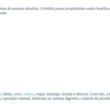
rutas de maneira aleatória. A bebida possui propriedades muito benéfic
mente.
o
, limão, coco,
hibisco
, maçã, morango, laranja e abacaxi. Com eles, a 
reposição mineral, melhorias no sistema digestivo, controle da pressão 