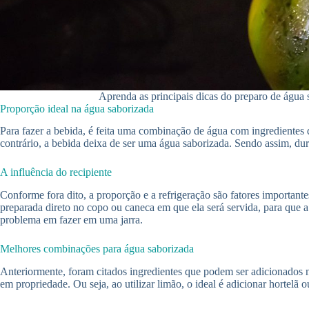
Aprenda as principais dicas do preparo de água 
Proporção ideal na água saborizada
Para fazer a bebida, é feita uma combinação de água com ingredientes d
contrário, a bebida deixa de ser uma água saborizada. Sendo assim, d
A influência do recipiente
Conforme fora dito, a proporção e a refrigeração são fatores importantes
preparada direto no copo ou caneca em que ela será servida, para que a
problema em fazer em uma jarra.
Melhores combinações para água saborizada
Anteriormente, foram citados ingredientes que podem ser adicionados n
em propriedade. Ou seja, ao utilizar limão, o ideal é adicionar hortel