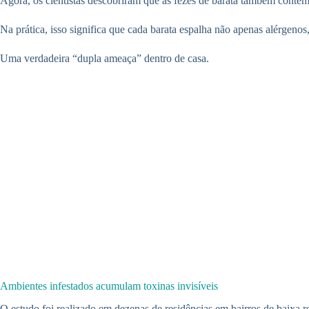
Agora, os cientistas descobriram que as fezes de barata também contêm
Na prática, isso significa que cada barata espalha não apenas alérgeno
Uma verdadeira “dupla ameaça” dentro de casa.
Ambientes infestados acumulam toxinas invisíveis
O estudo foi realizado em dezenas de residências em bairros de baixa 