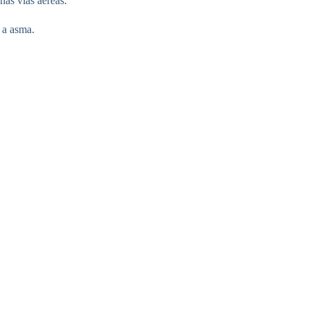
nas vias aéreas.
 a asma.