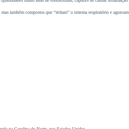
 quantidades muito altas de endotoxinas, capazes de causar inflamação 
s, mas também compostos que “irritam” o sistema respiratório e agravam
renda na Carolina do Norte, nos Estados Unidos.