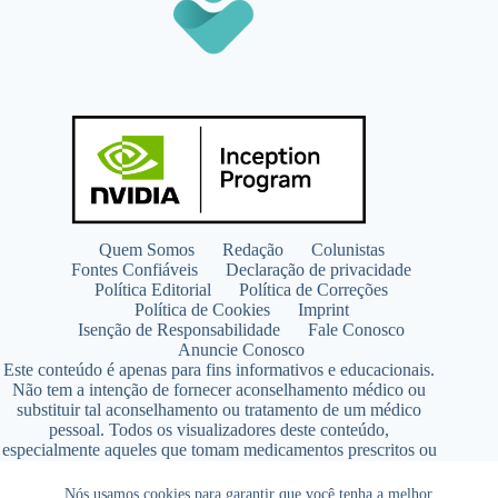
Quem Somos
Redação
Colunistas
Fontes Confiáveis
Declaração de privacidade
Política Editorial
Política de Correções
Política de Cookies
Imprint
Isenção de Responsabilidade
Fale Conosco
Anuncie Conosco
Este conteúdo é apenas para fins informativos e educacionais.
Não tem a intenção de fornecer aconselhamento médico ou
substituir tal aconselhamento ou tratamento de um médico
pessoal. Todos os visualizadores deste conteúdo,
especialmente aqueles que tomam medicamentos prescritos ou
de venda livre, devem consultar seus médicos antes de iniciar
qualquer programa de nutrição, suplementação ou estilo de
Nós usamos cookies para garantir que você tenha a melhor