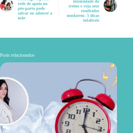
intensidade do
rede de apoio no
treino e veja seus
pós-parto pode
resultados
salvar ou adoecer a
mudarem: 5 dicas
mãe
infalíveis
Posts relacionados