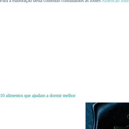
Para a elaboração desta conteúdo consultamos as fontes
American Journ
10 alimentos que ajudam a dormir melhor