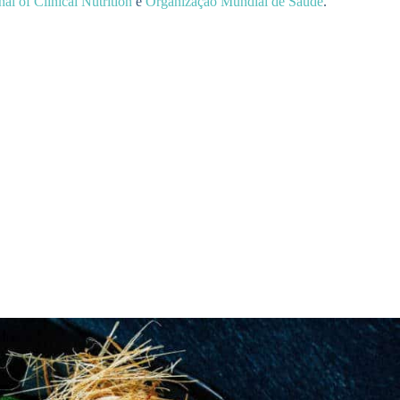
al of Clinical Nutrition
e
Organização Mundial de Saúde
.