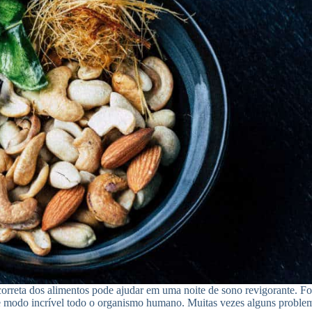
orreta dos alimentos pode ajudar em uma noite de sono revigorante. Fo
de modo incrível todo o organismo humano. Muitas vezes alguns probl