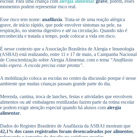
escolar. Para uma criança com
alergia alimentar
grave
, porém, esses
momentos podem representar risco real.
Esse risco tem nome:
anafilaxia
. Trata-se de uma reação alérgica
grave, de início rápido, que pode envolver sintomas na pele, na
respiração, no sistema digestivo e até na circulação. Quando não é
reconhecida e tratada a tempo, pode colocar a vida em risco.
É nesse contexto que a Associação Brasileira de Alergia e Imunologia
(ASBAI) está realizando, entre 11 e 17 de maio, a Campanha Nacional
de Conscientização sobre Alergia Alimentar, com o tema
“Anafilaxia
não espera. A escola precisa estar pronta”.
A mobilização coloca as escolas no centro da discussão porque é nesse
ambiente que muitas crianças passam grande parte do dia.
Merenda, cantina, troca de lanches, festas e atividades que envolvem
alimentos ou até embalagens reutilizadas fazem parte da rotina escolar
e podem exigir atenção especial quando há alunos com
alergia
alimentar
.
Dados do Registro Brasileiro de Anafilaxia da ASBAI mostram que
42,1% dos casos registrados foram desencadeados por alimentos
,
reforçando o tamanho do desafio no cotidiano escolar.