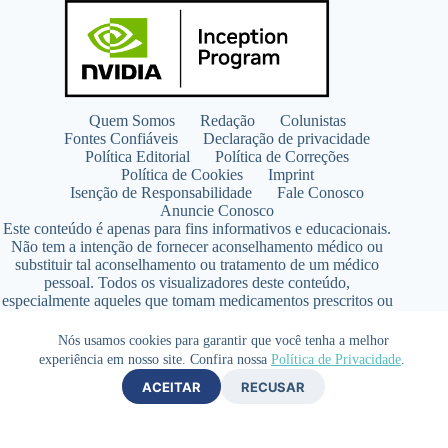
Quem Somos
Redação
Colunistas
Fontes Confiáveis
Declaração de privacidade
Política Editorial
Política de Correções
Política de Cookies
Imprint
Isenção de Responsabilidade
Fale Conosco
Anuncie Conosco
Este conteúdo é apenas para fins informativos e educacionais.
Não tem a intenção de fornecer aconselhamento médico ou
substituir tal aconselhamento ou tratamento de um médico
pessoal. Todos os visualizadores deste conteúdo,
especialmente aqueles que tomam medicamentos prescritos ou
de venda livre, devem consultar seus médicos antes de iniciar
qualquer programa de nutrição, suplementação ou estilo de
Nós usamos cookies para garantir que você tenha a melhor
vida.
experiência em nosso site. Confira nossa
Política de Privacidade
.
Copyright © 2026 - SaúdeLAB.com pertence ao grupo
ACEITAR
RECUSAR
VKCF Soluções Digitais Ltda - CNPJ n° 43.726.917/0001-80
- Contato +55 (65) 99813- 4203 - Responsável Técnica:
Farmacêutica Elizandra Civalsci Costa - CRF MT n° 3490