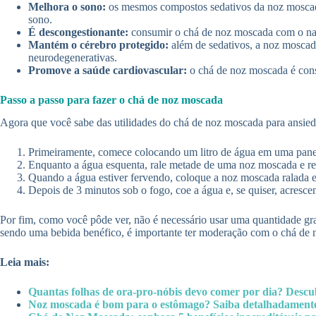
Melhora o sono:
os mesmos compostos sedativos da noz moscad
sono.
É descongestionante:
consumir o chá de noz moscada com o nariz
Mantém o cérebro protegido:
além de sedativos, a noz moscad
neurodegenerativas.
Promove a saúde cardiovascular:
o chá de noz moscada é cons
Passo a passo para fazer o chá de noz moscada
Agora que você sabe das utilidades do chá de noz moscada para ansieda
Primeiramente, comece colocando um litro de água em uma panel
Enquanto a água esquenta, rale metade de uma noz moscada e re
Quando a água estiver fervendo, coloque a noz moscada ralada e
Depois de 3 minutos sob o fogo, coe a água e, se quiser, acres
Por fim, como você pôde ver, não é necessário usar uma quantidade gr
sendo uma bebida benéfico, é importante ter moderação com o chá de
Leia mais:
Quantas folhas de ora-pro-nóbis devo comer por dia? Descu
Noz moscada é bom para o estômago? Saiba detalhadamente o