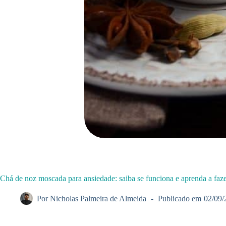
Chá de noz moscada para ansiedade: saiba se funciona e aprenda a faz
Por
Nicholas Palmeira de Almeida
Publicado em
02/09/