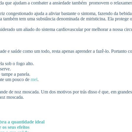
a que ajudam a combater a ansiedade também promovem o relaxamento 
 congestionado ajuda a aliviar bastante o sintoma, fazendo da bebida 
a também tem uma substância denominada de miristicina. Ela protege 
iderado um aliado do sistema cardiovascular por melhorar a nossa circ
de e saúde como um todo, resta apenas aprender a fazê-lo. Portanto con
a sob o fogo alto.
serve.
 tampe a panela.
cente um pouco de
mel
.
ande de noz moscada. Um dos motivos por trás disso é que, em grandes
 noz moscada.
bra a quantidade ideal
s seus efeitos