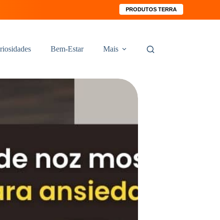
PRODUTOS TERRA
riosidades
Bem-Estar
Mais