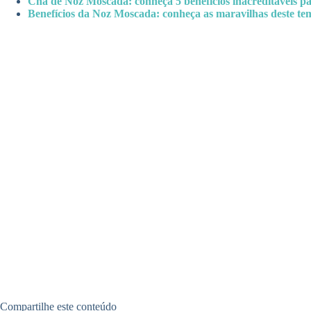
Chá de Noz Moscada: conheça 5 benefícios inacreditáveis pa
Benefícios da Noz Moscada: conheça as maravilhas deste t
Compartilhe este conteúdo