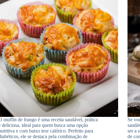
O muffin de frango é uma receita saudável, prática
Se voc
e deliciosa, ideal para quem busca uma opção
saudáv
nutritiva e com baixo teor calórico. Perfeito para
ser a 
diabéticos, ele se destaca pela combinação de
de con