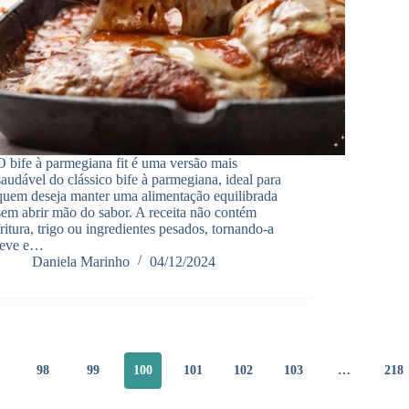
O bife à parmegiana fit é uma versão mais
saudável do clássico bife à parmegiana, ideal para
quem deseja manter uma alimentação equilibrada
sem abrir mão do sabor. A receita não contém
fritura, trigo ou ingredientes pesados, tornando-a
leve e…
Daniela Marinho
04/12/2024
98
99
100
101
102
103
…
218