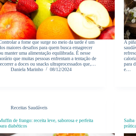
Controlar a fome que surge no meio da tarde é um
A piña
dos maiores desafios para quem busca emagrecer
saudá
ou manter uma alimentação equilibrada. É nesse
refres
horário que muitas pessoas enfrentam a tentação de
calori
recorrer a doces ou snacks ultraprocessados que,…
para d
Daniela Marinho
08/12/2024
e…
Receitas Saudáveis
Muffin de frango: receita leve, saborosa e perfeita
Saiba 
para diabéticos
prátic