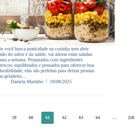
Se você busca praticidade na cozinha sem abrir
mão do sabor e da saúde, vai adorar estas saladas
para a semana. Preparadas com ingredientes
frescos, equilibrados e pensados para oferecer boa
durabilidade, elas são perfeitas para deixar prontas
na geladeira…
Daniela Marinho
18/08/2025
59
60
61
62
63
64
…
218