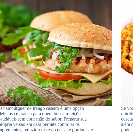
O hambúrguer de frango caseiro é uma opção
Se voc
deliciosa e prática para quem busca refeições
nutrit
saudáveis sem abrir mão do sabor. Preparar sua
cuscuz
própria versão em casa permite controlar os
além d
ingredientes, reduzir o excesso de sal e gorduras, e
pode 