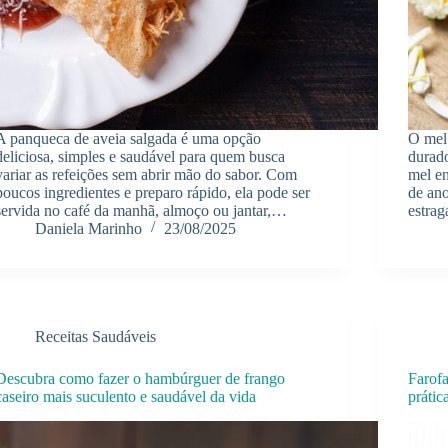
A panqueca de aveia salgada é uma opção
O mel
deliciosa, simples e saudável para quem busca
durad
variar as refeições sem abrir mão do sabor. Com
mel e
poucos ingredientes e preparo rápido, ela pode ser
de ano
servida no café da manhã, almoço ou jantar,…
estra
Daniela Marinho
23/08/2025
Receitas Saudáveis
Descubra como fazer o hambúrguer de frango
Farofa
caseiro mais suculento e saudável da vida
prátic