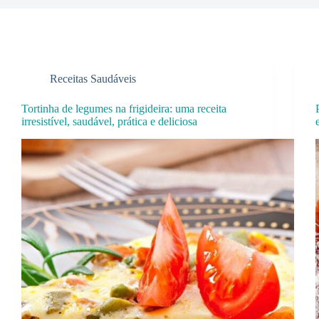
Receitas Saudáveis
Tortinha de legumes na frigideira: uma receita
irresistível, saudável, prática e deliciosa