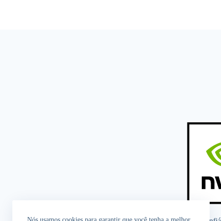
Nós usamos cookies para garantir que você tenha a melhor
Quem Somos
Redação
Colunistas
Fontes Confiá