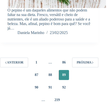
O pepino é um daqueles alimentos que não podem
faltar na sua dieta. Fresco, versátil e cheio de
nutrientes, ele é um aliado poderoso para a saúde e a
beleza. Mas, afinal, pepino é bom para quê? Se você
já…
Daniela Marinho
23/02/2025
1
…
86
ANTERIOR
PRÓXIMA
87
88
89
90
91
92
…
219