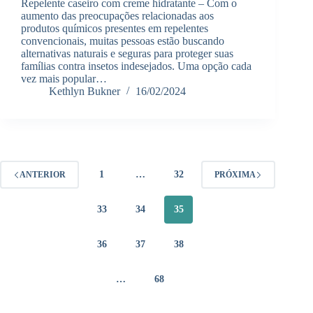
Repelente caseiro com creme hidratante – Com o
aumento das preocupações relacionadas aos
produtos químicos presentes em repelentes
convencionais, muitas pessoas estão buscando
alternativas naturais e seguras para proteger suas
famílias contra insetos indesejados. Uma opção cada
vez mais popular…
Kethlyn Bukner
16/02/2024
1
…
32
ANTERIOR
PRÓXIMA
33
34
35
36
37
38
…
68