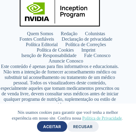
Quem Somos
Redação
Colunistas
Fontes Confiáveis
Declaração de privacidade
Política Editorial
Política de Correções
Política de Cookies
Imprint
Isenção de Responsabilidade
Fale Conosco
Anuncie Conosco
Este conteúdo é apenas para fins informativos e educacionais.
Não tem a intenção de fornecer aconselhamento médico ou
substituir tal aconselhamento ou tratamento de um médico
pessoal. Todos os visualizadores deste conteúdo,
especialmente aqueles que tomam medicamentos prescritos ou
de venda livre, devem consultar seus médicos antes de iniciar
qualquer programa de nutrição, suplementação ou estilo de
vida.
Copyright © 2026 - SaúdeLAB.com pertence ao grupo
Nós usamos cookies para garantir que você tenha a melhor
VKCF Soluções Digitais Ltda - CNPJ n° 43.726.917/0001-80
experiência em nosso site. Confira nossa
Política de Privacidade
.
- Contato +55 (65) 99813- 4203 - Responsável Técnica:
ACEITAR
RECUSAR
Farmacêutica Elizandra Civalsci Costa - CRF MT n° 3490