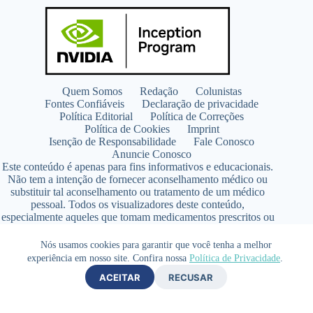
Quem Somos
Redação
Colunistas
Fontes Confiáveis
Declaração de privacidade
Política Editorial
Política de Correções
Política de Cookies
Imprint
Isenção de Responsabilidade
Fale Conosco
Anuncie Conosco
Este conteúdo é apenas para fins informativos e educacionais.
Não tem a intenção de fornecer aconselhamento médico ou
substituir tal aconselhamento ou tratamento de um médico
pessoal. Todos os visualizadores deste conteúdo,
especialmente aqueles que tomam medicamentos prescritos ou
de venda livre, devem consultar seus médicos antes de iniciar
qualquer programa de nutrição, suplementação ou estilo de
Nós usamos cookies para garantir que você tenha a melhor
vida.
experiência em nosso site. Confira nossa
Política de Privacidade
.
Copyright © 2026 - SaúdeLAB.com pertence ao grupo
ACEITAR
RECUSAR
VKCF Soluções Digitais Ltda - CNPJ n° 43.726.917/0001-80
- Contato +55 (65) 99813- 4203 - Responsável Técnica:
Farmacêutica Elizandra Civalsci Costa - CRF MT n° 3490