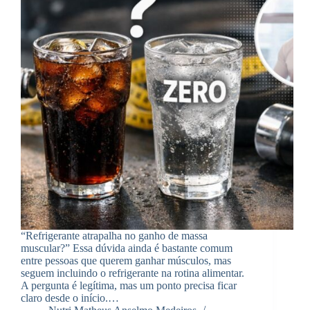
“Refrigerante atrapalha no ganho de massa
muscular?” Essa dúvida ainda é bastante comum
entre pessoas que querem ganhar músculos, mas
seguem incluindo o refrigerante na rotina alimentar.
A pergunta é legítima, mas um ponto precisa ficar
claro desde o início.…