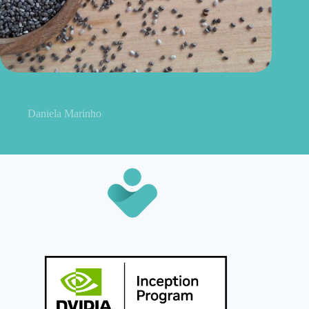
Como consumir chia do jeito certo? Conheças as formas
práticas, quantidade e cuidados
Daniela Marinho