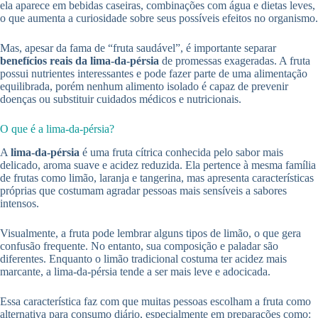
ela aparece em bebidas caseiras, combinações com água e dietas leves,
o que aumenta a curiosidade sobre seus possíveis efeitos no organismo.
Mas, apesar da fama de “fruta saudável”, é importante separar
benefícios reais da lima-da-pérsia
de promessas exageradas. A fruta
possui nutrientes interessantes e pode fazer parte de uma alimentação
equilibrada, porém nenhum alimento isolado é capaz de prevenir
doenças ou substituir cuidados médicos e nutricionais.
O que é a lima-da-pérsia?
A
lima-da-pérsia
é uma fruta cítrica conhecida pelo sabor mais
delicado, aroma suave e acidez reduzida. Ela pertence à mesma família
de frutas como limão, laranja e tangerina, mas apresenta características
próprias que costumam agradar pessoas mais sensíveis a sabores
intensos.
Visualmente, a fruta pode lembrar alguns tipos de limão, o que gera
confusão frequente. No entanto, sua composição e paladar são
diferentes. Enquanto o limão tradicional costuma ter acidez mais
marcante, a lima-da-pérsia tende a ser mais leve e adocicada.
Essa característica faz com que muitas pessoas escolham a fruta como
alternativa para consumo diário, especialmente em preparações como: