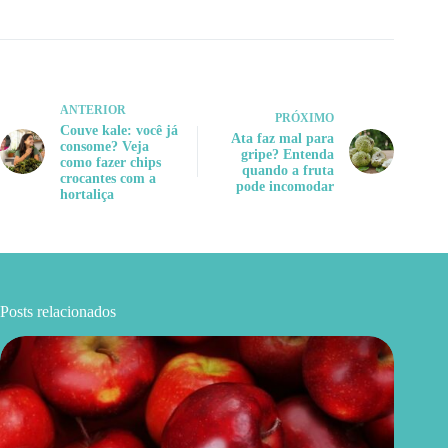
ANTERIOR
PRÓXIMO
Couve kale: você já
Ata faz mal para
consome? Veja
gripe? Entenda
como fazer chips
quando a fruta
crocantes com a
pode incomodar
hortaliça
Posts relacionados