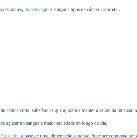
iovasculares,
diabetes
tipo 2 e alguns tipos de câncer colorretal.
 de cadeia curta, substâncias que ajudam a manter a saúde da mucosa in
 de açúcar no sangue e maior saciedade ao longo do dia.
Brasileira
, a base de uma alimentação saudável deve ser composta po