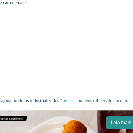
 é caro demais?
magina produtos industrializados “
fitness
” ou itens difíceis de encontrar.
Leia mais