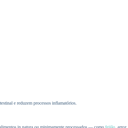
testinal e reduzem processos inflamatórios.
r alimentos in natura ou minimamente processados — como
feijão
, arroz,