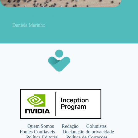
Como consumir chia do jeito certo? Conheças as formas
práticas, quantidade e cuidados
Daniela Marinho
Quem Somos
Redação
Colunistas
Fontes Confiáveis
Declaração de privacidade
Política Editorial
Política de Correções