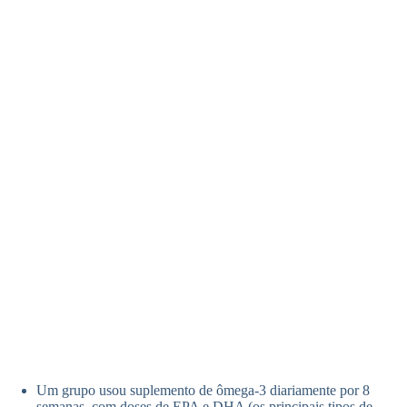
Um grupo usou suplemento de ômega-3 diariamente por 8
semanas, com doses de EPA e DHA (os principais tipos de