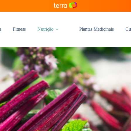
a
Fitness
Nutrição
Plantas Medicinais
Cu