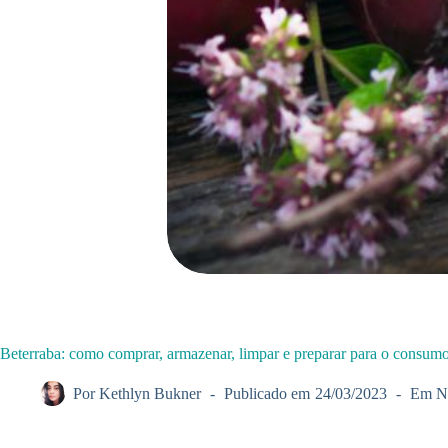
Beterraba: como comprar, armazenar, limpar e preparar para o consum
Por
Kethlyn Bukner
Publicado em
24/03/2023
Em
N