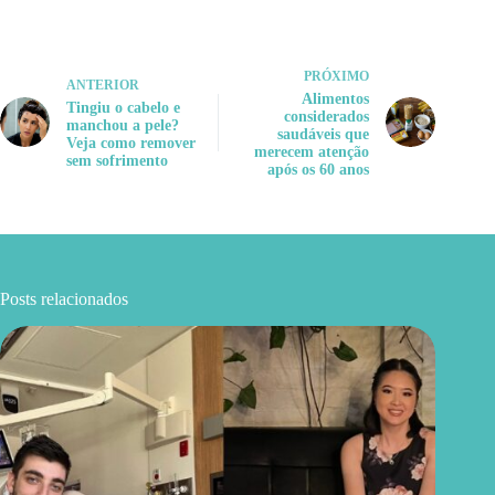
PRÓXIMO
ANTERIOR
Alimentos
Tingiu o cabelo e
considerados
manchou a pele?
saudáveis que
Veja como remover
merecem atenção
sem sofrimento
após os 60 anos
Posts relacionados