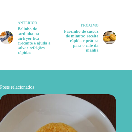
ANTERIOR
PRÓXIMO
Bolinho de
Pãozinho de cuscuz
sardinha na
de minuto: receita
airfryer fica
rápida e prática
crocante e ajuda a
para o café da
salvar refeições
manhã
rápidas
Posts relacionados