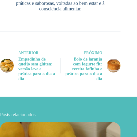
práticas e saborosas, voltadas ao bem-estar e à
consciência alimentar.
ANTERIOR
PRÓXIMO
Empadinha de
Bolo de laranja
queijo sem glúten:
com iogurte fit:
versão leve e
receita fofinha e
prática para o dia a
prática para o dia a
dia
dia
Posts relacionados