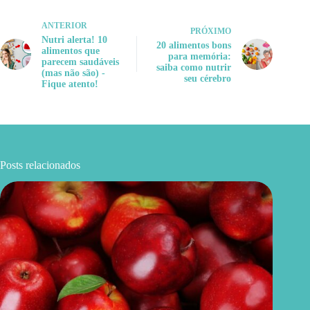
ANTERIOR
PRÓXIMO
Nutri alerta! 10
20 alimentos bons
alimentos que
para memória:
parecem saudáveis
saiba como nutrir
(mas não são) -
seu cérebro
Fique atento!
Posts relacionados