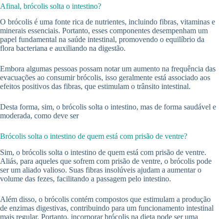
Afinal, brócolis solta o intestino?
O brócolis é uma fonte rica de nutrientes, incluindo fibras, vitaminas e
minerais essenciais. Portanto, esses componentes desempenham um
papel fundamental na saúde intestinal, promovendo o equilíbrio da
flora bacteriana e auxiliando na digestão.
Embora algumas pessoas possam notar um aumento na frequência das
evacuações ao consumir brócolis, isso geralmente está associado aos
efeitos positivos das fibras, que estimulam o trânsito intestinal.
Desta forma, sim, o brócolis solta o intestino, mas de forma saudável e
moderada, como deve ser
Brócolis solta o intestino de quem está com prisão de ventre?
Sim, o brócolis solta o intestino de quem está com prisão de ventre.
Aliás, para aqueles que sofrem com prisão de ventre, o brócolis pode
ser um aliado valioso. Suas fibras insolúveis ajudam a aumentar o
volume das fezes, facilitando a passagem pelo intestino.
Além disso, o brócolis contém compostos que estimulam a produção
de enzimas digestivas, contribuindo para um funcionamento intestinal
mais regular. Portanto, incorporar brócolis na dieta pode ser uma