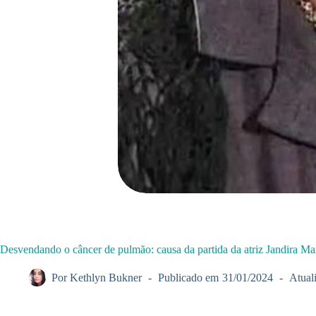
Desvendando o câncer de pulmão: causa da partida da atriz Jandira Mar
Por
Kethlyn Bukner
Publicado em
31/01/2024
Atual