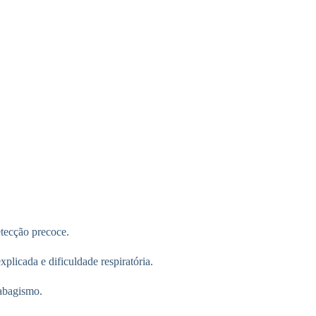
etecção precoce.
plicada e dificuldade respiratória.
tabagismo.