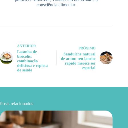
consciência alimentar.
ANTERIOR
PRÓXIMO
Lasanha de
Sanduíche natural
brócolis:
de atum: seu lanche
combinação
rápido merece ser
deliciosa e repleta
especial
de saúde
Posts relacionados