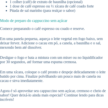
1 colher (café) de extrato de baunilha (opcional)
1 dose de café espresso ou ½ xícara de café coado forte
Pitada de sal marinho (para realçar o sabor)
Modo de preparo do cappuccino sem açúcar
Comece preparando o café espresso ou coado e reserve.
Em uma panela pequena, aqueça o leite vegetal em fogo baixo, sem
deixar ferver. Adicione o cacau em pó, a canela, a baunilha e o sal,
mexendo bem até dissolver.
Desligue o fogo e bata a mistura com um mixer ou no liquidificador
por 30 segundos, até formar uma espuma cremosa.
Em uma xícara, coloque o café pronto e despeje delicadamente o leite
batido por cima. Finalize polvilhando um pouco mais de canela ou
cacau e sirva imediatamente.
Agora é só aproveitar seu cappuccino sem açúcar, cremoso e cheio de
sabor! Quer deixá-lo ainda mais especial? Continue lendo para dicas
incríveis!