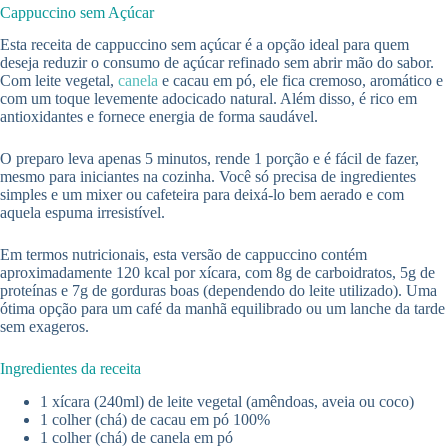
Cappuccino sem Açúcar
Esta receita de cappuccino sem açúcar é a opção ideal para quem
deseja reduzir o consumo de açúcar refinado sem abrir mão do sabor.
Com leite vegetal,
canela
e cacau em pó, ele fica cremoso, aromático e
com um toque levemente adocicado natural. Além disso, é rico em
antioxidantes e fornece energia de forma saudável.
O preparo leva apenas 5 minutos, rende 1 porção e é fácil de fazer,
mesmo para iniciantes na cozinha. Você só precisa de ingredientes
simples e um mixer ou cafeteira para deixá-lo bem aerado e com
aquela espuma irresistível.
Em termos nutricionais, esta versão de cappuccino contém
aproximadamente 120 kcal por xícara, com 8g de carboidratos, 5g de
proteínas e 7g de gorduras boas (dependendo do leite utilizado). Uma
ótima opção para um café da manhã equilibrado ou um lanche da tarde
sem exageros.
Ingredientes da receita
1 xícara (240ml) de leite vegetal (amêndoas, aveia ou coco)
1 colher (chá) de cacau em pó 100%
1 colher (chá) de canela em pó