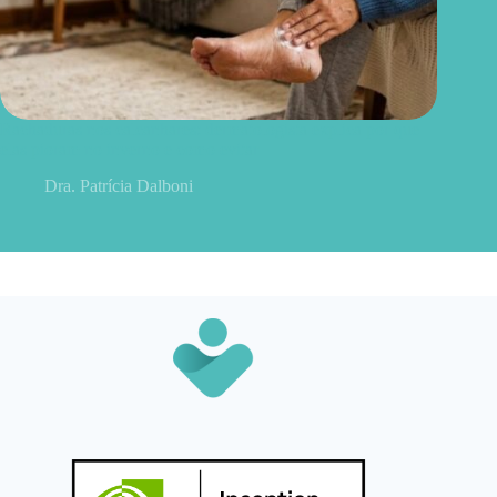
Rachaduras nos calcanhares: dermatologista explica por que
elas pioram no inverno e como evitar
Dra. Patrícia Dalboni