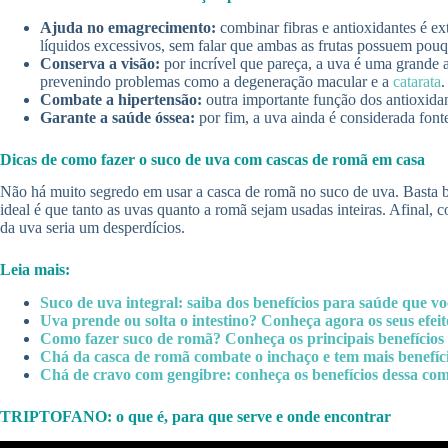
Ajuda no emagrecimento:
combinar fibras e antioxidantes é e
líquidos excessivos, sem falar que ambas as frutas possuem pouq
Conserva a visão:
por incrível que pareça, a uva é uma grande a
prevenindo problemas como a degeneração macular e a
catarata
.
Combate a hipertensão:
outra importante função dos antioxidant
Garante a saúde óssea:
por fim, a uva ainda é considerada fonte
Dicas de como fazer o suco de uva com cascas de romã em casa
Não há muito segredo em usar a casca de romã no suco de uva. Basta ba
ideal é que tanto as uvas quanto a romã sejam usadas inteiras. Afinal, 
da uva seria um desperdícios.
Leia mais:
Suco de uva integral: saiba dos benefícios para saúde que 
Uva prende ou solta o intestino? Conheça agora os seus efeit
Como fazer suco de romã? Conheça os principais benefícios
Chá da casca de romã combate o inchaço e tem mais benefíc
Chá de cravo com gengibre: conheça os benefícios dessa co
TRIPTOFANO: o que é, para que serve e onde encontrar