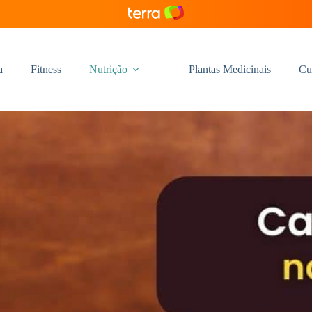
a
Fitness
Nutrição
Plantas Medicinais
Cu