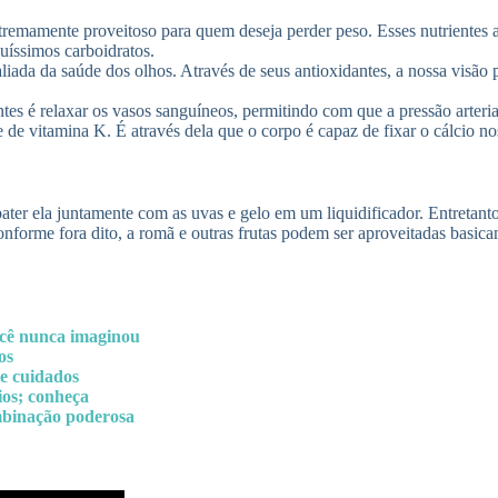
xtremamente proveitoso para quem deseja perder peso. Esses nutriente
uíssimos carboidratos.
liada da saúde dos olhos. Através de seus antioxidantes, a nossa visão p
es é relaxar os vasos sanguíneos, permitindo com que a pressão arterial
 de vitamina K. É através dela que o corpo é capaz de fixar o cálcio nos
ter ela juntamente com as uvas e gelo em um liquidificador. Entretant
conforme fora dito, a romã e outras frutas podem ser aproveitadas basic
você nunca imaginou
os
 e cuidados
ios; conheça
mbinação poderosa