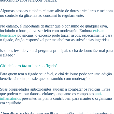
desconforto após refeições pesadas.
Algumas pessoas também relatam alívio de dores articulares e melhora
no controle da glicemia ao consumi-lo regularmente.
No entanto, é importante destacar que o consumo de qualquer erva,
incluindo o louro, deve ser feito com moderação. Embora
existam
benefícios
potenciais, o excesso pode trazer riscos, especialmente para
o fígado, órgão responsável por metabolizar as substâncias ingeridas.
Isso nos leva de volta à pergunta principal: o chá de louro faz mal para
o fígado?
Chá de louro faz mal para o fígado?
Para quem tem o fígado saudável, o chá de louro pode ser uma adição
benéfica à rotina, desde que consumido com moderação.
Suas propriedades antioxidantes ajudam a combater os radicais livres
que podem causar danos celulares, enquanto os compostos
anti-
inflamatórios
presentes na planta contribuem para manter o organismo
em equilíbrio.
Além disso, o chá de louro auxilia na digestão, aliviando desconfortos