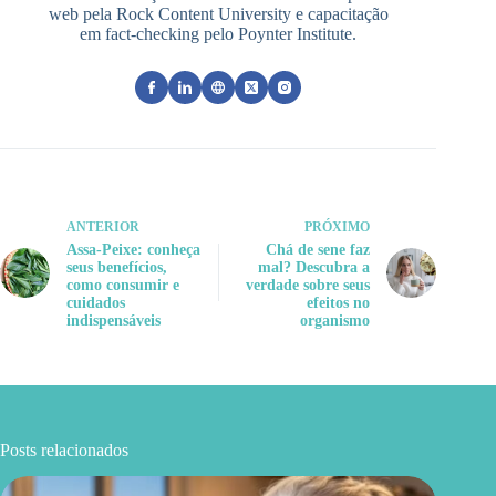
web pela Rock Content University e capacitação
em fact-checking pelo Poynter Institute.
ANTERIOR
PRÓXIMO
Assa-Peixe: conheça
Chá de sene faz
seus benefícios,
mal? Descubra a
como consumir e
verdade sobre seus
cuidados
efeitos no
indispensáveis
organismo
Posts relacionados