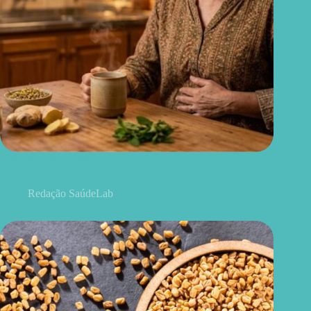
Chá para dor de barriga: quais ervas podem aliviar o
desconforto
Redação SaúdeLab