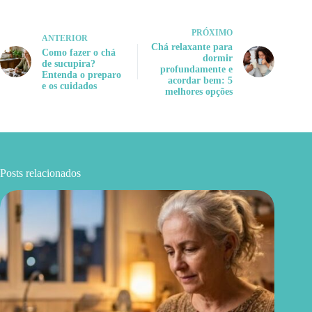
PRÓXIMO
ANTERIOR
Chá relaxante para
Como fazer o chá
dormir
de sucupira?
profundamente e
Entenda o preparo
acordar bem: 5
e os cuidados
melhores opções
Posts relacionados