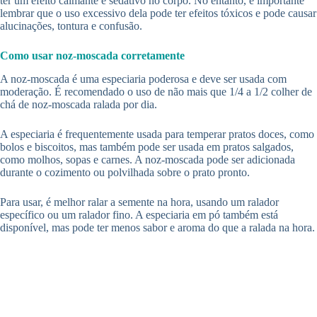
ter um efeito calmante e sedativo no corpo. No entanto, é importante
lembrar que o uso excessivo dela pode ter efeitos tóxicos e pode causar
alucinações, tontura e confusão.
Como usar noz-moscada corretamente
A noz-moscada é uma especiaria poderosa e deve ser usada com
moderação. É recomendado o uso de não mais que 1/4 a 1/2 colher de
chá de noz-moscada ralada por dia.
A especiaria é frequentemente usada para temperar pratos doces, como
bolos e biscoitos, mas também pode ser usada em pratos salgados,
como molhos, sopas e carnes. A noz-moscada pode ser adicionada
durante o cozimento ou polvilhada sobre o prato pronto.
Para usar, é melhor ralar a semente na hora, usando um ralador
específico ou um ralador fino. A especiaria em pó também está
disponível, mas pode ter menos sabor e aroma do que a ralada na hora.