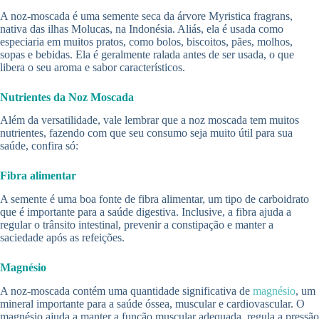
A noz-moscada é uma semente seca da árvore Myristica fragrans,
nativa das ilhas Molucas, na Indonésia. Aliás, ela é usada como
especiaria em muitos pratos, como bolos, biscoitos, pães, molhos,
sopas e bebidas. Ela é geralmente ralada antes de ser usada, o que
libera o seu aroma e sabor característicos.
Nutrientes da Noz Moscada
Além da versatilidade, vale lembrar que a noz moscada tem muitos
nutrientes, fazendo com que seu consumo seja muito útil para sua
saúde, confira só:
Fibra alimentar
A semente é uma boa fonte de fibra alimentar, um tipo de carboidrato
que é importante para a saúde digestiva. Inclusive, a fibra ajuda a
regular o trânsito intestinal, prevenir a constipação e manter a
saciedade após as refeições.
Magnésio
A noz-moscada contém uma quantidade significativa de
magnésio
, um
mineral importante para a saúde óssea, muscular e cardiovascular. O
magnésio ajuda a manter a função muscular adequada, regula a pressão