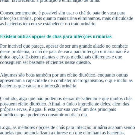
renal, favorecendo a produção e eliminação de urina.
Consequentemente, é possível sim usar o chá de pata de vaca para
infecção urinária, pois quanto mais urina eliminamos, mais dificuldade
as bactérias tem em se estabelecer no trato urinário.
Existem outras opções de chás para infecções urinárias
Por incrível que pareça, apesar de ser um grande aliado no combate
desse problema, o chá de pata de vaca para infecção urinária não é a
única opção. Existem plantas e ervas medicinais diferentes e que
conseguem ser bastante eficientes nesse quesito.
Algumas são boas também por um efeito diurético, enquanto outras
apresentam a capacidade de combater microrganismos, o que inclui as
bactérias que causam a infecção urinária.
Contudo, algo que não podemos deixar de salientar é que muitos chás
possuem efeito diurético. Afinal, o único ingrediente deles, além das
próprias ervas, é agua. E esta por sua vez é um dos principais
diuréticos que podemos consumir no dia a dia.
Logo, as melhores opções de chás para infecção urinária acabam sendo
aquelas que potencializam a diurese ou que eliminam as bactérias,