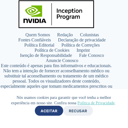
Quem Somos
Redação
Colunistas
Fontes Confiáveis
Declaração de privacidade
Política Editorial
Política de Correções
Política de Cookies
Imprint
Isenção de Responsabilidade
Fale Conosco
Anuncie Conosco
Este conteúdo é apenas para fins informativos e educacionais.
Não tem a intenção de fornecer aconselhamento médico ou
substituir tal aconselhamento ou tratamento de um médico
pessoal. Todos os visualizadores deste conteúdo,
especialmente aqueles que tomam medicamentos prescritos ou
de venda livre, devem consultar seus médicos antes de iniciar
qualquer programa de nutrição, suplementação ou estilo de
Nós usamos cookies para garantir que você tenha a melhor
vida.
experiência em nosso site. Confira nossa
Política de Privacidade
.
Copyright © 2026 - SaúdeLAB.com pertence ao grupo
ACEITAR
RECUSAR
VKCF Soluções Digitais Ltda - CNPJ n° 43.726.917/0001-80
- Contato +55 (65) 99813- 4203 - Responsável Técnica:
Farmacêutica Elizandra Civalsci Costa - CRF MT n° 3490