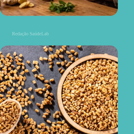
Chá para dor de barriga: quais ervas podem aliviar o
desconforto
Redação SaúdeLab