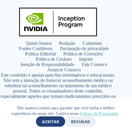
Quem Somos
Redação
Colunistas
Fontes Confiáveis
Declaração de privacidade
Política Editorial
Política de Correções
Política de Cookies
Imprint
Isenção de Responsabilidade
Fale Conosco
Anuncie Conosco
Este conteúdo é apenas para fins informativos e educacionais.
Não tem a intenção de fornecer aconselhamento médico ou
substituir tal aconselhamento ou tratamento de um médico
pessoal. Todos os visualizadores deste conteúdo,
especialmente aqueles que tomam medicamentos prescritos ou
de venda livre, devem consultar seus médicos antes de iniciar
qualquer programa de nutrição, suplementação ou estilo de
Nós usamos cookies para garantir que você tenha a melhor
vida.
experiência em nosso site. Confira nossa
Política de Privacidade
.
Copyright © 2026 - SaúdeLAB.com pertence ao grupo
ACEITAR
RECUSAR
VKCF Soluções Digitais Ltda - CNPJ n° 43.726.917/0001-80
- Contato +55 (65) 99813- 4203 - Responsável Técnica: