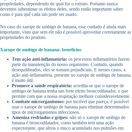
propriedades, dependendo de qual for o extrato. Portanto nunca
devemos subestimar os efeitos deles, sendo então importante saber
como e para quê cada um pode ser usado.
No caso do xarope de umbigo de banana, esse cuidado é ainda mais
importante, visto que sem ele não é possível aproveitar corretamente as
propriedades do produto.
Xarope de umbigo de banana: benefícios
Tem ação anti-inflamatória:
os processos inflamatórios fazem
parte da manutenção do nosso organismo. Contudo, quando
desequilibrados, eles se tornam prejudiciais. E nesses casos, a
ação anti-inflamatória, presente no xarope de umbigo de banana,
é muito útil.
Promove a saúde respiratória:
acredita-se que o xarope de
umbigo de banana tenha um forte efeito broncodilatador, o que
permite com que a nossa respiração melhore consideravelmente.
Combate microrganismos:
por incrível que pareça, é possível
usar o xarope de umbigo de banana para eliminar determinados
tipos de microrganismos infecciosos.
Ameniza resfriados e gripes:
não só o xarope de umbigo de
banana é broncodilatador, como também tem uma ação
expectorante, que alivia o muco acumulado nos pulmões em