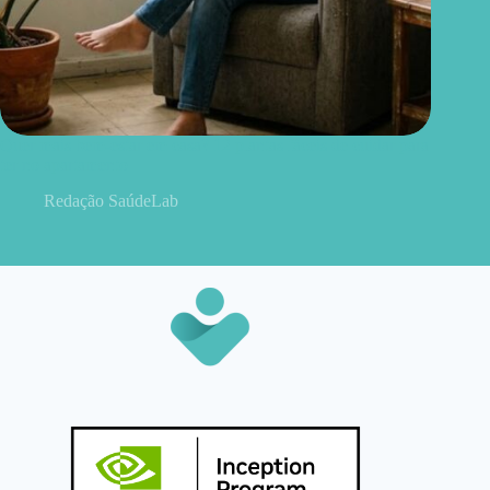
Quer mais bem-estar em casa? 12 plantas fáceis de cuidar para
ter no apartamento
Redação SaúdeLab