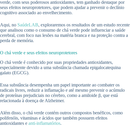
verde, com seus poderosos antioxidantes, tem ganhado destaque por
seus efeitos neuroprotetores, que podem ajudar a prevenir o declínio
cognitivo associado ao envelhecimento.
Aqui, no
SaúdeLAB
, exploraremos os resultados de um estudo recente
que analisou como o consumo de chá verde pode influenciar a saúde
cerebral, com foco nas lesões na matéria branca e na proteção contra a
perda de memória.
O chá verde e seus efeitos neuroprotetores
O chá verde é conhecido por suas propriedades antioxidantes,
especialmente devido a uma substância chamada epigalocatequina
galato (EGCG).
Essa substância desempenha um papel importante ao combater os
radicais livres, reduzir a inflamação e até mesmo prevenir o acúmulo
de proteínas prejudiciais no cérebro, como a amiloide β, que está
relacionada à doença de Alzheimer.
Além disso, o chá verde contém outros compostos benéficos, como
polifenóis, vitaminas e ácidos que também possuem efeitos
antioxidantes e
anti-inflamatórios
.