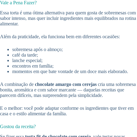
Vale a Pena Fazer?
Essa torta é uma ótima alternativa para quem gosta de sobremesas com
sabor intenso, mas quer incluir ingredientes mais equilibrados na rotina
alimentar.
Além da praticidade, ela funciona bem em diferentes ocasiões:
sobremesa após o almoço;
café da tarde;
lanche especial;
encontros em família;
momentos em que bate vontade de um doce mais elaborado.
A combinação de
chocolate amargo com cerejas
cria uma sobremesa
bonita, aromática e com sabor marcante — daquelas receitas que
parecem difíceis, mas surpreendem pela simplicidade.
E o melhor: você pode adaptar conforme os ingredientes que tiver em
casa e o estilo alimentar da família.
Gostou da receita?
Se fizer essa
torta fit de chocolate com cereja
, vale testar novas