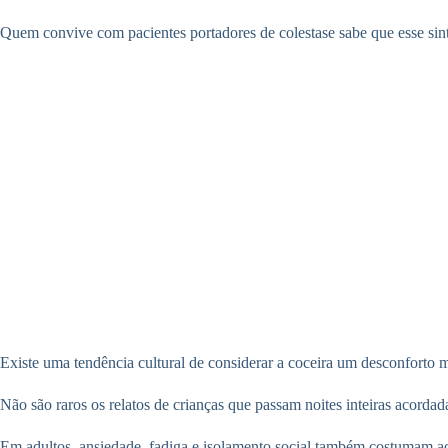
Quem convive com pacientes portadores de colestase sabe que esse si
Existe uma tendência cultural de considerar a coceira um desconforto me
Não são raros os relatos de crianças que passam noites inteiras acordad
Em adultos, ansiedade, fadiga e isolamento social também costumam 