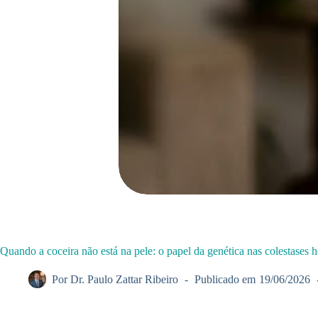
Quando a coceira não está na pele: o papel da genética nas colestases h
Por
Dr. Paulo Zattar Ribeiro
Publicado em
19/06/2026