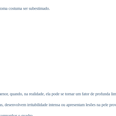
ntoma costuma ser subestimado.
nor, quando, na realidade, ela pode se tornar um fator de profunda limi
as, desenvolvem irritabilidade intensa ou apresentam lesões na pele pro
acompanhar o quadro.