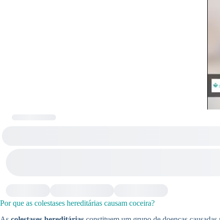
Por que as colestases hereditárias causam coceira?
As
colestases hereditárias
constituem um grupo de doenças causadas po