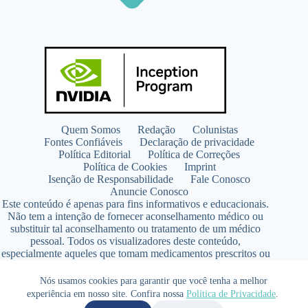
Quem Somos
Redação
Colunistas
Fontes Confiáveis
Declaração de privacidade
Política Editorial
Política de Correções
Política de Cookies
Imprint
Isenção de Responsabilidade
Fale Conosco
Anuncie Conosco
Este conteúdo é apenas para fins informativos e educacionais.
Não tem a intenção de fornecer aconselhamento médico ou
substituir tal aconselhamento ou tratamento de um médico
pessoal. Todos os visualizadores deste conteúdo,
especialmente aqueles que tomam medicamentos prescritos ou
de venda livre, devem consultar seus médicos antes de iniciar
qualquer programa de nutrição, suplementação ou estilo de
Nós usamos cookies para garantir que você tenha a melhor
vida.
experiência em nosso site. Confira nossa
Política de Privacidade
.