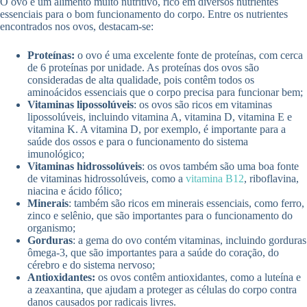
O ovo é um alimento muito nutritivo, rico em diversos nutrientes
essenciais para o bom funcionamento do corpo. Entre os nutrientes
encontrados nos ovos, destacam-se:
Proteínas:
o ovo é uma excelente fonte de proteínas, com cerca
de 6 proteínas por unidade. As proteínas dos ovos são
consideradas de alta qualidade, pois contêm todos os
aminoácidos essenciais que o corpo precisa para funcionar bem;
Vitaminas lipossolúveis
: os ovos são ricos em vitaminas
lipossolúveis, incluindo vitamina A, vitamina D, vitamina E e
vitamina K. A vitamina D, por exemplo, é importante para a
saúde dos ossos e para o funcionamento do sistema
imunológico;
Vitaminas hidrossolúveis
: os ovos também são uma boa fonte
de vitaminas hidrossolúveis, como a
vitamina B12
, riboflavina,
niacina e ácido fólico;
Minerais
: também são ricos em minerais essenciais, como ferro,
zinco e selênio, que são importantes para o funcionamento do
organismo;
Gorduras
: a gema do ovo contém vitaminas, incluindo gorduras
ômega-3, que são importantes para a saúde do coração, do
cérebro e do sistema nervoso;
Antioxidantes:
os ovos contêm antioxidantes, como a luteína e
a zeaxantina, que ajudam a proteger as células do corpo contra
danos causados ​​por radicais livres.