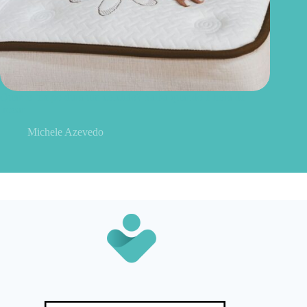
Quanto tempo dura um colchão? Saiba quando é hora de
trocar
Michele Azevedo