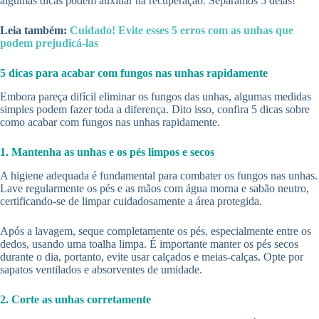
algumas dicas podem auxiliar na recuperação. Separamos 5 delas!
Leia também:
Cuidado! Evite esses 5 erros com as unhas que
podem prejudicá-las
5 dicas para acabar com fungos nas unhas rapidamente
Embora pareça difícil eliminar os fungos das unhas, algumas medidas
simples podem fazer toda a diferença. Dito isso, confira 5 dicas sobre
como acabar com fungos nas unhas rapidamente.
1. Mantenha as unhas e os pés limpos e secos
A higiene adequada é fundamental para combater os fungos nas unhas.
Lave regularmente os pés e as mãos com água morna e sabão neutro,
certificando-se de limpar cuidadosamente a área protegida.
Após a lavagem, seque completamente os pés, especialmente entre os
dedos, usando uma toalha limpa. É importante manter os pés secos
durante o dia, portanto, evite usar calçados e meias-calças. Opte por
sapatos ventilados e absorventes de umidade.
2. Corte as unhas corretamente