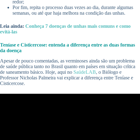
redor;
Por fim, repita o processo duas vezes ao dia, durante algumas
semanas, ou até que haja melhora na condição das unhas.
Leia ainda:
Conheça 7 doenças de unhas mais comuns e como
evitá-las
Teníase e Cisticercose: entenda a diferença entre as duas formas
da doença
Apesar de pouco comentadas, as verminoses ainda são um problema
de saúde pública tanto no Brasil quanto em países em situação crítica
de saneamento básico. Hoje, aqui no
SaúdeLAB
, o Biólogo e
Professor Nicholas Palmeira vai explicar a diferença entre Teníase e
Cisticercose.