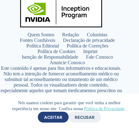
Quem Somos
Redação
Colunistas
Fontes Confiáveis
Declaração de privacidade
Política Editorial
Política de Correções
Política de Cookies
Imprint
Isenção de Responsabilidade
Fale Conosco
Anuncie Conosco
Este conteúdo é apenas para fins informativos e educacionais.
Não tem a intenção de fornecer aconselhamento médico ou
substituir tal aconselhamento ou tratamento de um médico
pessoal. Todos os visualizadores deste conteúdo,
especialmente aqueles que tomam medicamentos prescritos ou
de venda livre, devem consultar seus médicos antes de iniciar
qualquer programa de nutrição, suplementação ou estilo de
Nós usamos cookies para garantir que você tenha a melhor
vida.
experiência em nosso site. Confira nossa
Política de Privacidade
.
Copyright © 2026 - SaúdeLAB.com pertence ao grupo
ACEITAR
RECUSAR
VKCF Soluções Digitais Ltda - CNPJ n° 43.726.917/0001-80
- Contato +55 (65) 99813- 4203 - Responsável Técnica:
Farmacêutica Elizandra Civalsci Costa - CRF MT n° 3490