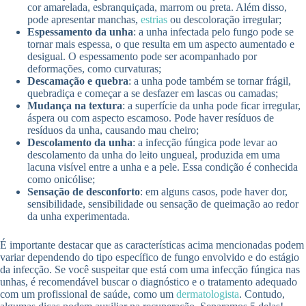
cor amarelada, esbranquiçada, marrom ou preta. Além disso,
pode apresentar manchas,
estrias
ou descoloração irregular;
Espessamento da unha
: a unha infectada pelo fungo pode se
tornar mais espessa, o que resulta em um aspecto aumentado e
desigual. O espessamento pode ser acompanhado por
deformações, como curvaturas;
Descamação e quebra
: a unha pode também se tornar frágil,
quebradiça e começar a se desfazer em lascas ou camadas;
Mudança na textura
: a superfície da unha pode ficar irregular,
áspera ou com aspecto escamoso. Pode haver resíduos de
resíduos da unha, causando mau cheiro;
Descolamento da unha
: a infecção fúngica pode levar ao
descolamento da unha do leito ungueal, produzida em uma
lacuna visível entre a unha e a pele. Essa condição é conhecida
como onicólise;
Sensação de desconforto
: em alguns casos, pode haver dor,
sensibilidade, sensibilidade ou sensação de queimação ao redor
da unha experimentada.
É importante destacar que as características acima mencionadas podem
variar dependendo do tipo específico de fungo envolvido e do estágio
da infecção. Se você suspeitar que está com uma infecção fúngica nas
unhas, é recomendável buscar o diagnóstico e o tratamento adequado
com um profissional de saúde, como um
dermatologista
. Contudo,