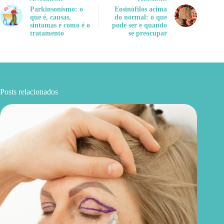
Parkinsonismo: o
Eosinófilos acima
que é, causas,
do normal: o que
sintomas e como é o
pode ser e quando
tratamento
se preocupar
Posts relacionados