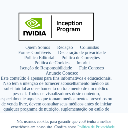
Quem Somos
Redação
Colunistas
Fontes Confiáveis
Declaração de privacidade
Política Editorial
Política de Correções
Política de Cookies
Imprint
Isenção de Responsabilidade
Fale Conosco
Anuncie Conosco
Este conteúdo é apenas para fins informativos e educacionais.
Não tem a intenção de fornecer aconselhamento médico ou
substituir tal aconselhamento ou tratamento de um médico
pessoal. Todos os visualizadores deste conteúdo,
especialmente aqueles que tomam medicamentos prescritos ou
de venda livre, devem consultar seus médicos antes de iniciar
qualquer programa de nutrição, suplementação ou estilo de
vida.
Copyright © 2026 - SaúdeLAB.com pertence ao grupo
Nós usamos cookies para garantir que você tenha a melhor
VKCF Soluções Digitais Ltda - CNPJ n° 43.726.917/0001-80
experiência em nosso site. Confira nossa
Política de Privacidade
.