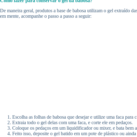
Como fazer para conservar o gel da babosa?
De maneira geral, produtos a base de babosa utilizam o gel extraído da
em mente, acompanhe o passo a passo a seguir:
Escolha as folhas de babosa que desejar e utilize uma faca para co
Extraia todo o gel delas com uma faca, e corte ele em pedaços.
Coloque os pedaços em um liquidificador ou mixer, e bata bem at
Feito isso, deposite o gel batido em um pote de plástico ou aind