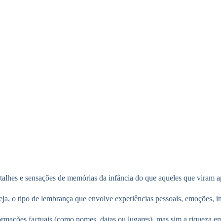
etalhes e sensações de memórias da infância do que aqueles que viram a
seja, o tipo de lembrança que envolve experiências pessoais, emoções, 
rmações factuais (como nomes, datas ou lugares), mas sim a riqueza em