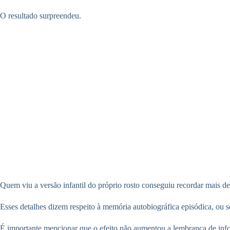
O resultado surpreendeu.
Quem viu a versão infantil do próprio rosto conseguiu recordar mais d
Esses detalhes dizem respeito à memória autobiográfica episódica, ou 
É importante mencionar que o efeito não aumentou a lembrança de info