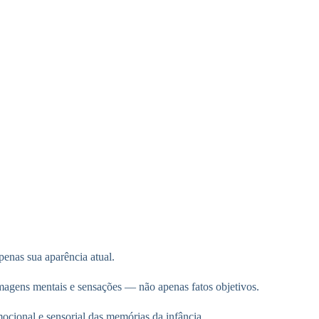
penas sua aparência atual.
imagens mentais e sensações — não apenas fatos objetivos.
ocional e sensorial das memórias da infância.