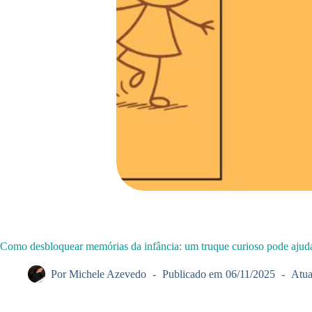
Como desbloquear memórias da infância: um truque curioso pode ajud
Por
Michele Azevedo
Publicado em
06/11/2025
Atua