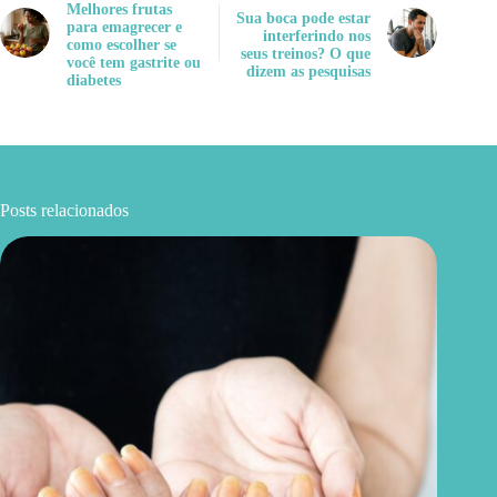
Melhores frutas
Sua boca pode estar
para emagrecer e
interferindo nos
como escolher se
seus treinos? O que
você tem gastrite ou
dizem as pesquisas
diabetes
Posts relacionados