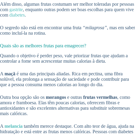
Além disso, algumas frutas costumam ser melhor toleradas por pessoas
com
gastrite
, enquanto outras podem ser boas escolhas para quem vive
com
diabetes
.
O segredo não está em encontrar uma fruta
“milagrosa”
, mas em saber
como incluí-la na rotina.
Quais são as melhores frutas para emagrecer?
Quando o objetivo é perder peso, vale priorizar frutas que ajudam a
controlar a fome sem acrescentar muitas calorias à dieta.
A
maçã
é uma das principais aliadas. Rica em pectina, uma fibra
solúvel, ela prolonga a sensação de saciedade e pode contribuir para
que a pessoa consuma menos calorias ao longo do dia.
Outra boa opção são os
morangos
e outras
frutas vermelhas
, como
amora e framboesa. Elas têm poucas calorias, oferecem fibras e
antioxidantes e são excelentes alternativas para substituir sobremesas
mais calóricas.
A
melancia
também merece destaque. Com alto teor de água, ajuda na
hidratação e está entre as frutas menos calóricas. Pessoas com diabetes