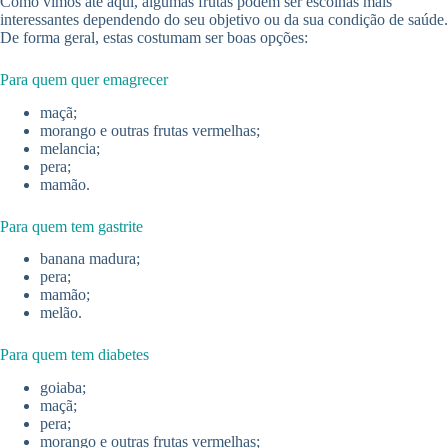
Como vimos até aqui, algumas frutas podem ser escolhas mais
interessantes dependendo do seu objetivo ou da sua condição de saúde.
De forma geral, estas costumam ser boas opções:
Para quem quer emagrecer
maçã;
morango e outras frutas vermelhas;
melancia;
pera;
mamão.
Para quem tem gastrite
banana madura;
pera;
mamão;
melão.
Para quem tem diabetes
goiaba;
maçã;
pera;
morango e outras frutas vermelhas;